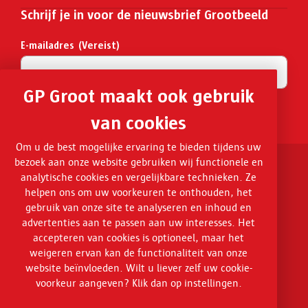
Schrijf je in voor de nieuwsbrief Grootbeeld
E-mailadres
(Vereist)
GP Groot maakt ook gebruik
Inschrijven
van cookies
Om u de best mogelijke ervaring te bieden tijdens uw
bezoek aan onze website gebruiken wij functionele en
Volg ons op Facebook
analytische cookies en vergelijkbare technieken. Ze
helpen ons om uw voorkeuren te onthouden, het
gebruik van onze site te analyseren en inhoud en
Volg ons op LinkedIn
advertenties aan te passen aan uw interesses. Het
accepteren van cookies is optioneel, maar het
weigeren ervan kan de functionaliteit van onze
Disclaimer en privacy
website beïnvloeden. Wilt u liever zelf uw cookie-
voorkeur aangeven? Klik dan op instellingen.
Algemene voorwaarden GP Groot advies en infrarealisatie