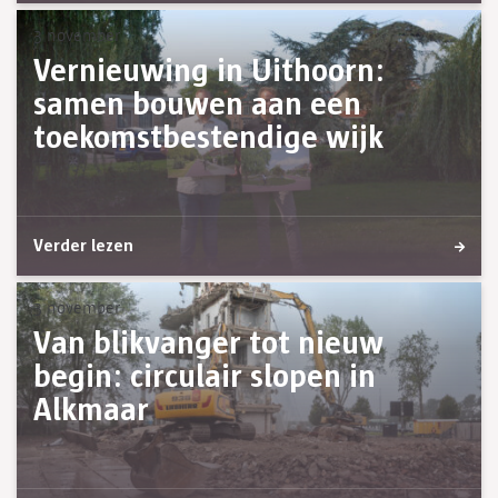
3 november
Vernieuwing in Uithoorn:
samen bouwen aan een
toekomstbestendige wijk
Verder lezen
3 november
Van blikvanger tot nieuw
begin: circulair slopen in
Alkmaar