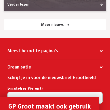
Verder lezen
Meer nieuws
Meest bezochte pagina’s
Organisatie
Schrijf je in voor de nieuwsbrief Grootbeeld
E-mailadres
(Vereist)
GP Groot maakt ook gebruik