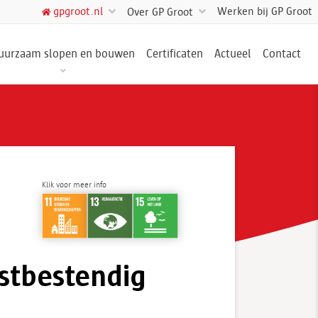
Werken bij GP Groot
gpgroot.nl
Over GP Groot
uurzaam slopen en bouwen
Certificaten
Actueel
Contact
Klik voor meer info
stbestendig