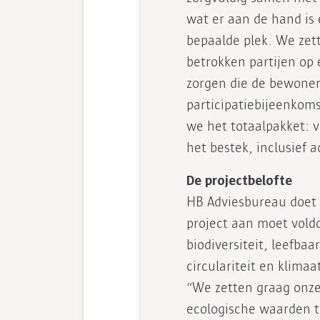
wat er aan de hand is 
bepaalde plek. We zet
betrokken partijen op e
zorgen die de bewoners
participatiebijeenkom
we het totaalpakket: 
het bestek, inclusief 
De projectbelofte
HB Adviesbureau doet 
project aan moet vold
biodiversiteit, leefbaa
circulariteit en klima
“We zetten graag onze
ecologische waarden te