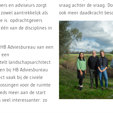
rs en adviseurs zorgt
vraag achter de vraag. Do
 zowel aantrekkelijk als
ook meer daadkracht besc
ie is: opdrachtgevers
één van de disciplines in
 HB Adviesbureau van een
r een
elt landschapsarchitect
den bij HB Adviesbureau
 vaak bij de civiele
plossingen voor de ruimte
eeds meer aan de start
s veel interessanter: zo