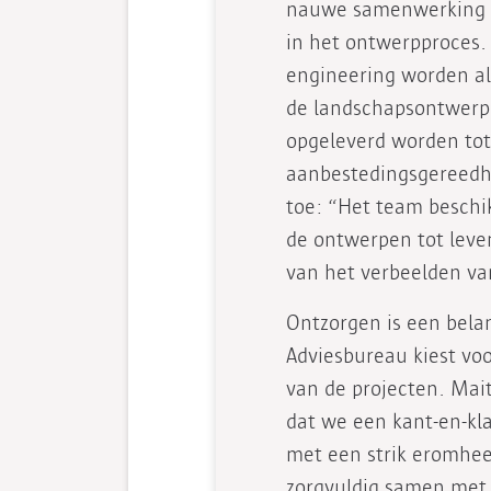
nauwe samenwerking m
in het ontwerpproces. 
engineering worden al
de landschapsontwerpe
opgeleverd worden to
aanbestedingsgereedhe
toe: “Het team beschik
de ontwerpen tot leven
van het verbeelden va
Ontzorgen is een bela
Adviesbureau kiest vo
van de projecten. Mait
dat we een kant-en-kl
met een strik eromheen
zorgvuldig samen met