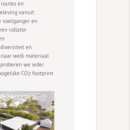
 routes en
beleving vanuit
e voetganger en
en rollator
en
diversiteit en
e naar welk materiaal
proberen we ieder
mogelijke CO2 footprint