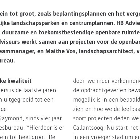
in tot groot, zoals beplantingsplannen en het verg
lijke landschapsparken en centrumplannen. HB Advi
ze duurzame en toekomstbestendige openbare ruimte
viseurs werkt samen aan projecten voor de openbar
eammanager, en Maithe Vos, landschapsarchitect, ve
ureau.
ke kwaliteit
doen we meer verkennend
s is de laatste jaren
de opdrachtgever en bewo
 uitgegroeid tot een
mogelijk is in een bepaal
nge
zien en hoe we de leefba
aymond, sinds vier jaar
soort projecten deden we 
bureau. “Hierdoor is er
Callantsoog. Nu start he
ein tot heel groot. De
in een vroeger stadium e