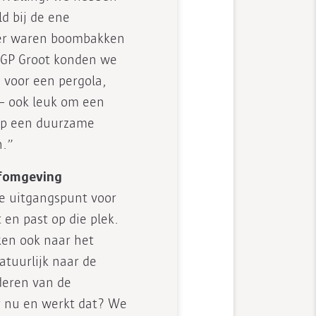
d bij de ene
er waren boombakken
jf GP Groot konden we
 voor een pergola,
 – ook leuk om een
d op een duurzame
n.”
fomgeving
te uitgangspunt voor
t en past op die plek.
jken ook naar het
atuurlijk naar de
deren van de
r nu en werkt dat? We