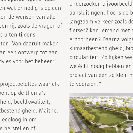
onderzoeken bijvoorbeeld
en wat er nodig is op een
aansluitingen, hoe is de 
ten de wensen van alle
langzaam verkeer zoals d
en rij, zoals de vragen of
fietser? Kan iemand met e
 uiten tijdens
erdoorheen? Daarna volg
sten. Van daaruit maken
klimaatbestendigheid, bio
van een ontwerp tot aan
circulariteit. Zo kijken w
advies voor het beheer.”
we écht nodig hebben en 
project van een zo klein 
projectbeloftes waar elk
te voorzien.”
oen: op de thema’s
rheid, beeldkwaliteit,
atbestendigheid. Maithe:
 ecoloog in om
 herstellen of