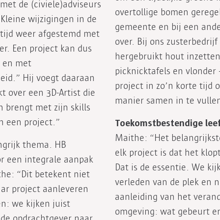
et de (civiele)adviseurs
overtollige bomen geregel
Kleine wijzigingen in de
gemeente en bij een and
tijd weer afgestemd met
over. Bij ons zusterbedri
r. Een project kan dus
hergebruikt hout inzetten
t en met
picknicktafels en vlonder
id.” Hij voegt daaraan
project in zo’n korte tij
t over een 3D-Artist die
manier samen in te vulle
 brengt met zijn skills
n een project.”
Toekomstbestendige lee
Maithe: “Het belangrijks
ngrijk thema. HB
elk project is dat het klop
or een integrale aanpak
Dat is de essentie. We ki
he: “Dit betekent niet
verleden van de plek en n
aar project aanleveren
aanleiding van het veran
: we kijken juist
omgeving: wat gebeurt e
 de opdrachtgever naar