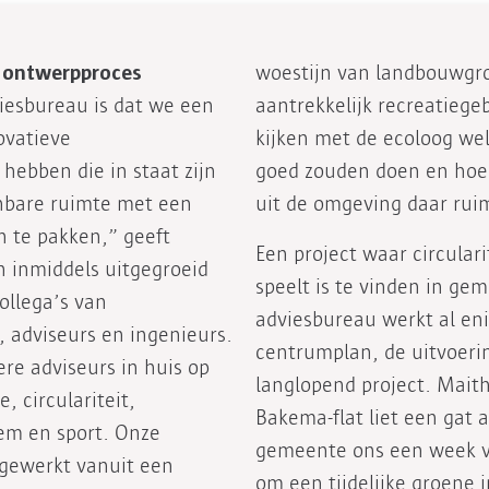
 ontwerpproces
woestijn van landbouwgr
iesbureau is dat we een
aantrekkelijk recreatieg
ovatieve
kijken met de ecoloog wel
hebben die in staat zijn
goed zouden doen en hoe
nbare ruimte met een
uit de omgeving daar rui
n te pakken,” geeft
Een project waar circulari
 inmiddels uitgegroeid
speelt is te vinden in ge
ollega’s van
adviesbureau werkt al eni
 adviseurs en ingenieurs.
centrumplan, de uitvoerin
e adviseurs in huis op
langlopend project. Maith
, circulariteit,
Bakema-flat liet een gat 
em en sport. Onze
gemeente ons een week v
gewerkt vanuit een
om een tijdelijke groene 