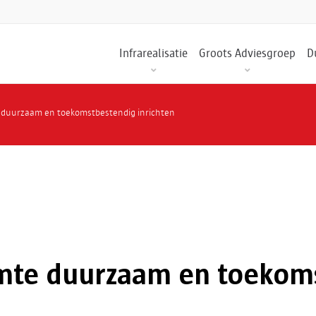
Infrarealisatie
Groots Adviesgroep
D
 duurzaam en toekomstbestendig inrichten
mte duurzaam en toekom