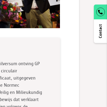
Contact
Hilversum ontving GP
circulair
ificaat, uitgegeven
tie Normec
Veilig en Milieukundig
bewijs dat verklaart
en volgens de