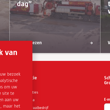
dag”
Verder lezen
V
k van
s uw bezoek
Organisatie
Sch
alytische
Gr
ons om uw
Bedrijfslocaties
 site te
E-m
sen aan uw
Pers & media
l, maar het
GP Groot straalbedrijf