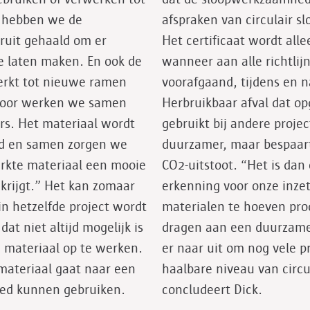
o hebben we de
afspraken van circulair sl
ruit gehaald om er
Het certificaat wordt all
e laten maken. En ook de
wanneer aan alle richtlijn
rkt tot nieuwe ramen
voorafgaand, tijdens en n
voor werken we samen
Herbruikbaar afval dat o
rs. Het materiaal wordt
gebruikt bij andere projec
d en samen zorgen we
duurzamer, maar bespaart
rkte materiaal een mooie
CO2-uitstoot. “Het is dan
rijgt.” Het kan zomaar
erkenning voor onze inz
 in hetzelfde project wordt
materialen te hoeven pro
at niet altijd mogelijk is
dragen aan een duurzame
m materiaal op te werken.
er naar uit om nog vele p
 materiaal gaat naar een
haalbare niveau van circul
oed kunnen gebruiken.
concludeert Dick.