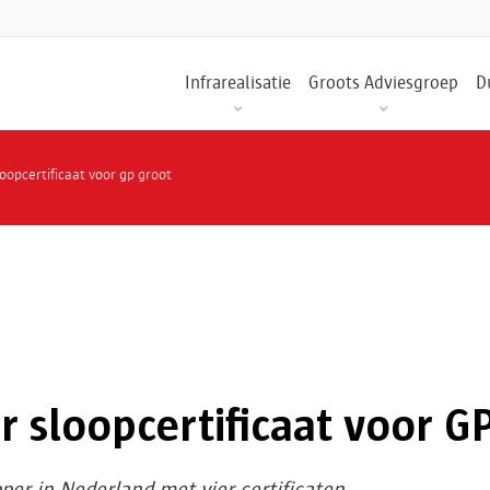
Infrarealisatie
Groots Adviesgroep
D
loopcertificaat voor gp groot
ir sloopcertificaat voor G