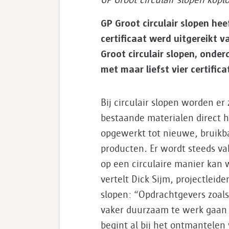
GP Groot circulair slopen kopl
GP Groot circulair slopen hee
certificaat werd uitgereikt
Groot circulair slopen, onder
met maar liefst vier certifica
Bij circulair slopen worden er
haalbare is per product of m
bestaande materialen direct h
opgewerkt tot nieuwe, bruikb
producten. Er wordt steeds va
op een circulaire manier kan 
vertelt Dick Sijm, projectleider
slopen: “Opdrachtgevers zoal
vaker duurzaam te werk gaan 
begint al bij het ontmantelen