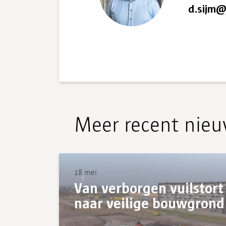
d.sijm@
Meer recent nie
18 mei
Van verborgen vuilstort
naar veilige bouwgrond