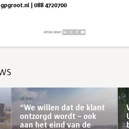
gpgroot.nl
|
088 4720700
Artikel delen:
uws
18 mei
3
“We willen dat de klant
ontzorgd wordt – ook
aan het eind van de