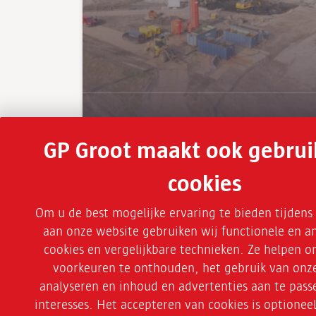
Verder lezen
GP Groot maakt ook gebrui
cookies
Om u de best mogelijke ervaring te bieden tijden
Meest bezochte pagina’s
aan onze website gebruiken wij functionele en an
cookies en vergelijkbare technieken. Ze helpen 
Realisatie
voorkeuren te onthouden, het gebruik van onze
analyseren en inhoud en advertenties aan te pas
Circulair slopen
interesses. Het accepteren van cookies is optionee
Vacatures