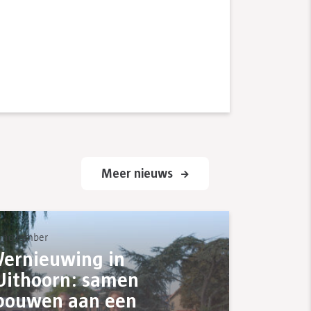
Meer nieuws
 november
Vernieuwing in
Uithoorn: samen
bouwen aan een