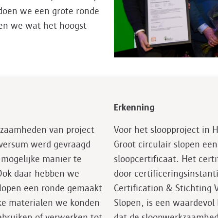
 doen we een grote ronde
ren we wat het hoogst
Erkenning
kzaamheden van project
Voor het sloopproject in 
lversum werd gevraagd
Groot circulair slopen een 
r mogelijke manier te
sloopcertificaat. Het cert
“Ook daar hebben we
door certificeringsinstan
slopen een ronde gemaakt
Certification & Stichting 
ke materialen we konden
Slopen, is een waardevol 
bruiken of verwerken tot
dat de sloopwerkzaamhed