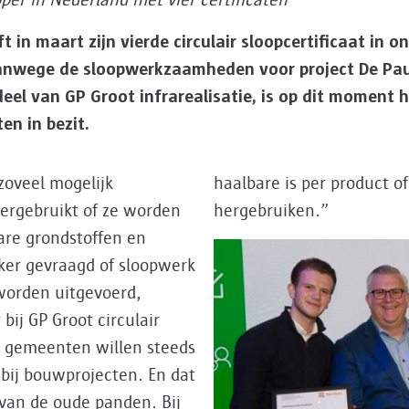
oper in Nederland met vier certificaten
ft in maart zijn vierde circulair sloopcertificaat in
 vanwege de sloopwerkzaamheden voor project De Pau
deel van GP Groot infrarealisatie, is op dit moment h
ten in bezit.
 zoveel mogelijk
ateriaal om te
ergebruikt of ze worden
hergebruiken.”
are grondstoffen en
ker gevraagd of sloopwerk
worden uitgevoerd,
 bij GP Groot circulair
s gemeenten willen steeds
bij bouwprojecten. En dat
 van de oude panden. Bij